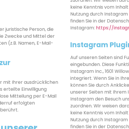
zuordnen. Wir weisen darau
keine Kenntnis vom Inhal
Nutzung durch Instagram 
finden Sie in der Datensc
Instagram:
https://insta
r juristische Person, die
ie Zwecke und Mittel der
n (z.B. Namen, E-Mail-
Instagram Plugi
Auf unseren Seiten sind F
zur
eingebunden. Diese Funk
Instagram Inc., 1601 Will
integriert. Wenn Sie in I
 mit Ihrer ausdrücklichen
können Sie durch Anklicke
 erteilte Einwilligung
unserer Seiten mit Ihrem 
lose Mitteilung per E-Mail
Instagram den Besuch uns
derruf erfolgten
zuordnen. Wir weisen darau
berührt.
keine Kenntnis vom Inhal
Nutzung durch Instagram 
 unserer
finden Sie in der Datensc