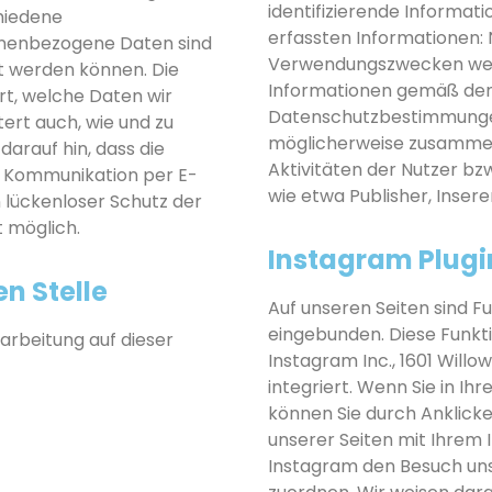
identifizierende Informa
hiedene
erfassten Informationen:
nenbezogene Daten sind
Verwendungszwecken werd
rt werden können. Die
Informationen gemäß den
rt, welche Daten wir
Datenschutzbestimmungen
tert auch, wie und zu
möglicherweise zusammeng
arauf hin, dass die
Aktivitäten der Nutzer bzw
r Kommunikation per E-
wie etwa Publisher, Inse
n lückenloser Schutz der
t möglich.
Instagram Plugi
n Stelle
Auf unseren Seiten sind F
eingebunden. Diese Funk
rarbeitung auf dieser
Instagram Inc., 1601 Will
integriert. Wenn Sie in I
können Sie durch Anklicke
unserer Seiten mit Ihrem 
Instagram den Besuch uns