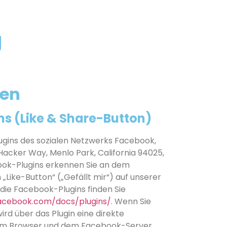
g
ien
s (Like & Share-Button)
lugins des sozialen Netzwerks Facebook,
 Hacker Way, Menlo Park, California 94025,
book-Plugins erkennen Sie an dem
ike-Button“ („Gefällt mir“) auf unserer
 die Facebook-Plugins finden Sie
facebook.com/docs/plugins/
. Wenn Sie
ird über das Plugin eine direkte
em Browser und dem Facebook-Server