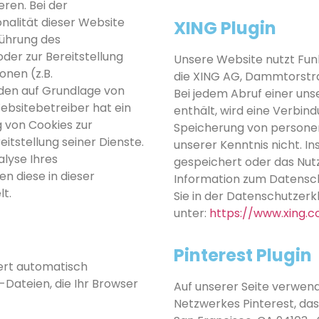
ren. Bei der
nalität dieser Website
XING Plugin
führung des
er zur Bereitstellung
Unsere Website nutzt Funk
onen (z.B.
die XING AG, Dammtorstr
rden auf Grundlage von
Bei jedem Abruf einer uns
 Websitebetreiber hat ein
enthält, wird eine Verbind
 von Cookies zur
Speicherung von persone
itstellung seiner Dienste.
unserer Kenntnis nicht. 
alyse Ihres
gespeichert oder das Nut
n diese in dieser
Information zum Datensc
t.
Sie in der Datenschutzerk
unter:
https://www.xing
Pinterest Plugin
hert automatisch
Dateien, die Ihr Browser
Auf unserer Seite verwende
Netzwerkes Pinterest, das 