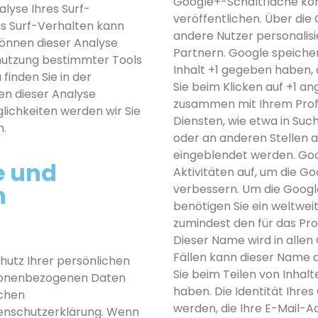
Google+-Schaltfläche kön
yse Ihres Surf-
veröffentlichen. Über die
as Surf-Verhalten kann
andere Nutzer personalisi
können dieser Analyse
Partnern. Google speichert
nutzung bestimmter Tools
Inhalt +1 gegeben haben, a
finden Sie in der
Sie beim Klicken auf +1 a
en dieser Analyse
zusammen mit Ihrem Prof
ichkeiten werden wir Sie
Diensten, wie etwa in Suc
n.
oder an anderen Stellen a
eingeblendet werden. Goo
e und
Aktivitäten auf, um die G
n
verbessern. Um die Goog
benötigen Sie ein weltweit
zumindest den für das Pr
Dieser Name wird in alle
Fällen kann dieser Name 
hutz Ihrer persönlichen
Sie beim Teilen von Inha
rsonenbezogenen Daten
haben. Die Identität Ihre
ichen
werden, die Ihre E-Mail-
tenschutzerklärung. Wenn