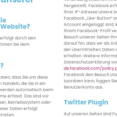
hergestellt. Facebook erh
Ihrer IP-Adresse unsere 
Facebook „Like-Button“ a
ie
Account eingeloggt sind, k
 Website?
Ihrem Facebook-Profil ve
Besuch unserer Seiten Ih
erfolgt durch den
darauf hin, dass wir als A
können Sie dem
der übermittelten Daten
erhalten. Weitere Informat
Datenschutzerklärung vo
n?
de.facebook.com/policy.
Facebook den Besuch uns
ben, dass Sie uns diese
zuordnen kann, loggen Sie
 handeln, die Sie in ein
Benutzerkonto aus.
 werden automatisch beim
e erfasst. Das sind vor
Twitter Plugin
ser, Betriebssystem oder
ieser Daten erfolgt
Auf unseren Seiten sind F
treten.