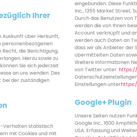
eingebunden. Diese Funkt
Inc., 1355 Market Street, S
züglich Ihrer
Durch das Benutzen von T
werden die von Ihnen bes
Account verknüpft und a
h Auskunft über Herkunft,
werden auch Daten an Twit
en personenbezogenen
dass wir als Anbieter der 
Recht, die Berichtigung,
übermittelten Daten sowi
rlangen. Hierzu sowie zu
Weitere Informationen hie
nnen Sie sich jederzeit
von Twitter unter:
https:/
esse an uns wenden. Des
Datenschutzeinstellungen 
 bei der zuständigen
Einstellungen unter
https:
Google+ Plugin
on
Unsere Seiten nutzen Funk
Google Inc., 1600 Amphit
-Verhalten statistisch
USA. Erfassung und Weiter
lem mit Cookies und mit