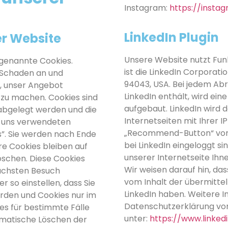
Instagram:
https://insta
LinkedIn Plugin
r Website
Unsere Website nutzt Fun
 genannte Cookies.
ist die LinkedIn Corporati
 Schaden an und
94043, USA. Bei jedem Abr
u, unser Angebot
LinkedIn enthält, wird ein
r zu machen. Cookies sind
aufgebaut. LinkedIn wird d
 abgelegt werden und die
Internetseiten mit Ihrer 
n uns verwendeten
„Recommend-Button“ von L
s”. Sie werden nach Ende
bei LinkedIn eingeloggt sin
e Cookies bleiben auf
unserer Internetseite Ih
öschen. Diese Cookies
Wir weisen darauf hin, das
nächsten Besuch
vom Inhalt der übermitte
 so einstellen, dass Sie
LinkedIn haben. Weitere In
erden und Cookies nur im
Datenschutzerklärung von
es für bestimmte Fälle
unter:
https://www.linked
omatische Löschen der