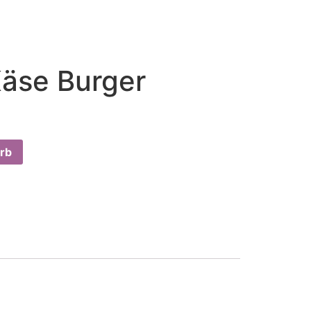
Käse Burger
rb