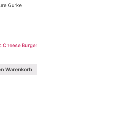
aure Gurke
c Cheese Burger
en Warenkorb