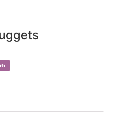
uggets
rb